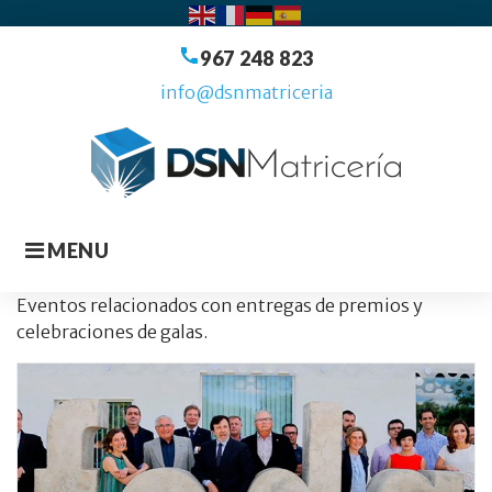
Skip
to
967 248 823
content
info@dsnmatriceria
MENU
CATEGORÍA:
Eventos relacionados con entregas de premios y
celebraciones de galas.
PREMIOS
Y
GALAS